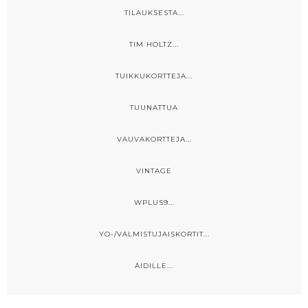
TILAUKSESTA...
TIM HOLTZ...
TUIKKUKORTTEJA...
TUUNATTUA
VAUVAKORTTEJA...
VINTAGE
WPLUS9...
YO-/VALMISTUJAISKORTIT...
ÄIDILLE...